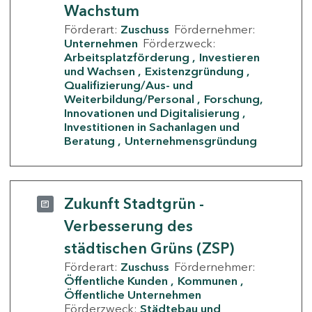
Wachstum
Förderart:
Zuschuss
Fördernehmer:
Unternehmen
Förderzweck:
Arbeitsplatzförderung
Investieren
und Wachsen
Existenzgründung
Qualifizierung/Aus- und
Weiterbildung/Personal
Forschung,
Innovationen und Digitalisierung
Investitionen in Sachanlagen und
Beratung
Unternehmensgründung
Zukunft Stadtgrün -
Verbesserung des
städtischen Grüns (ZSP)
Förderart:
Zuschuss
Fördernehmer:
Öffentliche Kunden
Kommunen
Öffentliche Unternehmen
Förderzweck:
Städtebau und