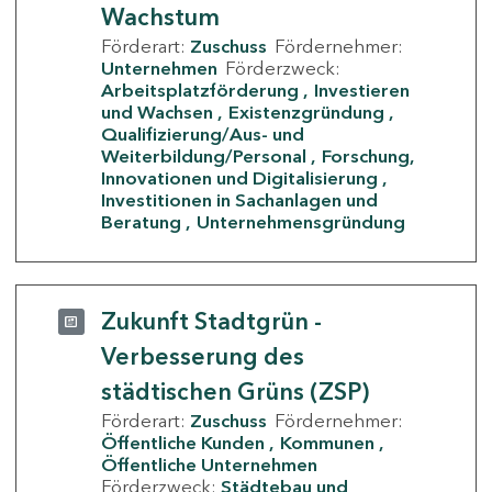
Wachstum
Förderart:
Zuschuss
Fördernehmer:
Unternehmen
Förderzweck:
Arbeitsplatzförderung
Investieren
und Wachsen
Existenzgründung
Qualifizierung/Aus- und
Weiterbildung/Personal
Forschung,
Innovationen und Digitalisierung
Investitionen in Sachanlagen und
Beratung
Unternehmensgründung
Zukunft Stadtgrün -
Verbesserung des
städtischen Grüns (ZSP)
Förderart:
Zuschuss
Fördernehmer:
Öffentliche Kunden
Kommunen
Öffentliche Unternehmen
Förderzweck:
Städtebau und