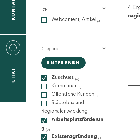
KONTAKT
4 Er
Typ
gen
regi
Webcontent, Artikel
n
(4)
Kategorie
ENTFERNEN
CHAT
icecenter
Zuschuss
(4)
Kommunen
(3)
Öffentliche Kunden
(3)
taktformular
Städtebau und
Regionalentwicklung
(3)
Arbeitsplatzförderun
g
erportal
(2)
Existenzgründung
(2)