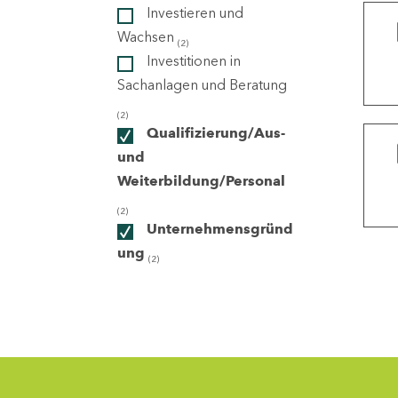
Investieren und
Wachsen
(2)
ndorte
Investitionen in
Sachanlagen und Beratung
(2)
Qualifizierung/Aus-
und
Weiterbildung/Personal
(2)
Unternehmensgründ
ung
(2)