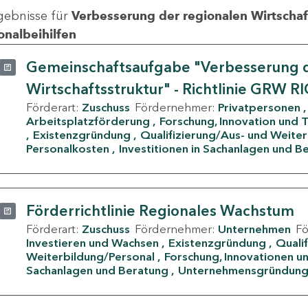
gebnisse für
Verbesserung der regionalen Wirtschafts
onalbeihilfen
Gemeinschaftsaufgabe "Verbesserung d
Wirtschaftsstruktur" - Richtlinie GRW R
Förderart:
Zuschuss
Fördernehmer:
Privatpersonen
Arbeitsplatzförderung
Forschung, Innovation und 
Existenzgründung
Qualifizierung/Aus- und Weite
Personalkosten
Investitionen in Sachanlagen und B
Förderrichtlinie Regionales Wachstum
Förderart:
Zuschuss
Fördernehmer:
Unternehmen
F
Investieren und Wachsen
Existenzgründung
Quali
Weiterbildung/Personal
Forschung, Innovationen un
Sachanlagen und Beratung
Unternehmensgründun