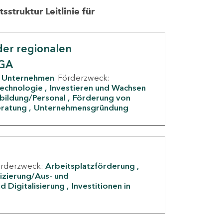
struktur Leitlinie für
er regionalen
IGA
Unternehmen
Förderzweck:
Technologie
Investieren und Wachsen
rbildung/Personal
Förderung von
eratung
Unternehmensgründung
örderzweck:
Arbeitsplatzförderung
fizierung/Aus- und
d Digitalisierung
Investitionen in
g