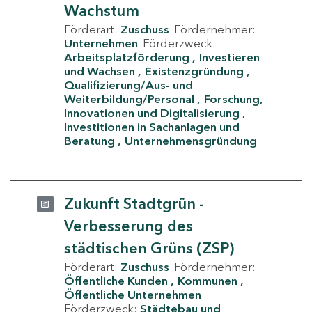
Wachstum
Förderart:
Zuschuss
Fördernehmer:
Unternehmen
Förderzweck:
Arbeitsplatzförderung
Investieren
und Wachsen
Existenzgründung
Qualifizierung/Aus- und
Weiterbildung/Personal
Forschung,
Innovationen und Digitalisierung
Investitionen in Sachanlagen und
Beratung
Unternehmensgründung
Zukunft Stadtgrün -
Verbesserung des
städtischen Grüns (ZSP)
Förderart:
Zuschuss
Fördernehmer:
Öffentliche Kunden
Kommunen
Öffentliche Unternehmen
Förderzweck:
Städtebau und