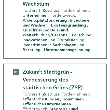
Wachstum
Förderart:
Zuschuss
Fördernehmer:
Unternehmen
Förderzweck:
Arbeitsplatzförderung
Investieren
und Wachsen
Existenzgründung
Qualifizierung/Aus- und
Weiterbildung/Personal
Forschung,
Innovationen und Digitalisierung
Investitionen in Sachanlagen und
Beratung
Unternehmensgründung
Zukunft Stadtgrün -
Verbesserung des
städtischen Grüns (ZSP)
Förderart:
Zuschuss
Fördernehmer:
Öffentliche Kunden
Kommunen
Öffentliche Unternehmen
Förderzweck:
Städtebau und