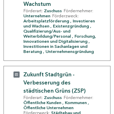
Wachstum
Förderart:
Zuschuss
Fördernehmer:
Unternehmen
Förderzweck:
Arbeitsplatzförderung
Investieren
und Wachsen
Existenzgründung
Qualifizierung/Aus- und
Weiterbildung/Personal
Forschung,
Innovationen und Digitalisierung
Investitionen in Sachanlagen und
Beratung
Unternehmensgründung
Zukunft Stadtgrün -
Verbesserung des
städtischen Grüns (ZSP)
Förderart:
Zuschuss
Fördernehmer:
Öffentliche Kunden
Kommunen
Öffentliche Unternehmen
Förderzweck:
Städtebau und