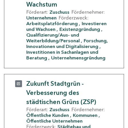
Wachstum
Förderart:
Zuschuss
Fördernehmer:
Unternehmen
Förderzweck:
Arbeitsplatzförderung
Investieren
und Wachsen
Existenzgründung
Qualifizierung/Aus- und
Weiterbildung/Personal
Forschung,
Innovationen und Digitalisierung
Investitionen in Sachanlagen und
Beratung
Unternehmensgründung
Zukunft Stadtgrün -
Verbesserung des
städtischen Grüns (ZSP)
Förderart:
Zuschuss
Fördernehmer:
Öffentliche Kunden
Kommunen
Öffentliche Unternehmen
Förderzweck:
Städtebau und