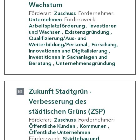
Wachstum
Förderart:
Zuschuss
Fördernehmer:
Unternehmen
Förderzweck:
Arbeitsplatzförderung
Investieren
und Wachsen
Existenzgründung
Qualifizierung/Aus- und
Weiterbildung/Personal
Forschung,
Innovationen und Digitalisierung
Investitionen in Sachanlagen und
Beratung
Unternehmensgründung
Zukunft Stadtgrün -
Verbesserung des
städtischen Grüns (ZSP)
Förderart:
Zuschuss
Fördernehmer:
Öffentliche Kunden
Kommunen
Öffentliche Unternehmen
Förderzweck:
Städtebau und