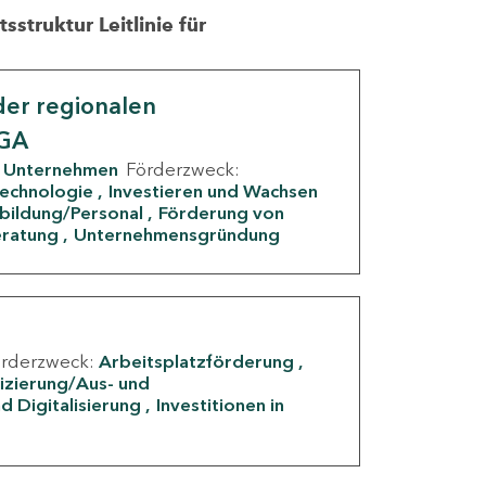
struktur Leitlinie für
er regionalen
IGA
Unternehmen
Förderzweck:
Technologie
Investieren und Wachsen
rbildung/Personal
Förderung von
eratung
Unternehmensgründung
örderzweck:
Arbeitsplatzförderung
fizierung/Aus- und
d Digitalisierung
Investitionen in
g