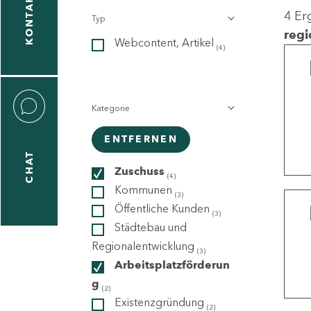
KONTAKT
4 Er
Typ
gen
regi
Webcontent, Artikel
n
(4)
Kategorie
ENTFERNEN
CHAT
icecenter
Zuschuss
(4)
Kommunen
(3)
Öffentliche Kunden
(3)
taktformular
Städtebau und
Regionalentwicklung
(3)
Arbeitsplatzförderun
g
erportal
(2)
Existenzgründung
(2)