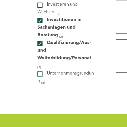
Investieren und
Wachsen
(2)
ndorte
Investitionen in
Sachanlagen und
Beratung
(2)
Qualifizierung/Aus-
und
Weiterbildung/Personal
(2)
Unternehmensgründun
g
(2)