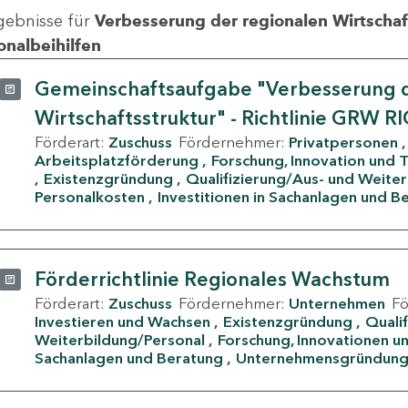
gebnisse für
Verbesserung der regionalen Wirtschafts
onalbeihilfen
Gemeinschaftsaufgabe "Verbesserung d
Wirtschaftsstruktur" - Richtlinie GRW R
Förderart:
Zuschuss
Fördernehmer:
Privatpersonen
Arbeitsplatzförderung
Forschung, Innovation und 
Existenzgründung
Qualifizierung/Aus- und Weite
Personalkosten
Investitionen in Sachanlagen und B
Förderrichtlinie Regionales Wachstum
Förderart:
Zuschuss
Fördernehmer:
Unternehmen
F
Investieren und Wachsen
Existenzgründung
Quali
Weiterbildung/Personal
Forschung, Innovationen un
Sachanlagen und Beratung
Unternehmensgründun