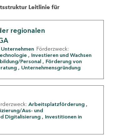
struktur Leitlinie für
er regionalen
IGA
Unternehmen
Förderzweck:
Technologie
Investieren und Wachsen
rbildung/Personal
Förderung von
eratung
Unternehmensgründung
örderzweck:
Arbeitsplatzförderung
fizierung/Aus- und
d Digitalisierung
Investitionen in
g