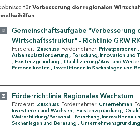
gebnisse für
Verbesserung der regionalen Wirtschafts
onalbeihilfen
Gemeinschaftsaufgabe "Verbesserung d
Wirtschaftsstruktur" - Richtlinie GRW R
Förderart:
Zuschuss
Fördernehmer:
Privatpersonen
Arbeitsplatzförderung
Forschung, Innovation und 
Existenzgründung
Qualifizierung/Aus- und Weite
Personalkosten
Investitionen in Sachanlagen und B
Förderrichtlinie Regionales Wachstum
Förderart:
Zuschuss
Fördernehmer:
Unternehmen
F
Investieren und Wachsen
Existenzgründung
Quali
Weiterbildung/Personal
Forschung, Innovationen un
Sachanlagen und Beratung
Unternehmensgründun