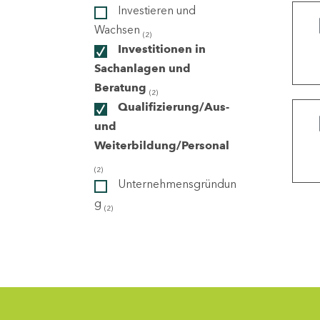
Investieren und
Wachsen
(2)
ndorte
Investitionen in
Sachanlagen und
Beratung
(2)
Qualifizierung/Aus-
und
Weiterbildung/Personal
(2)
Unternehmensgründun
g
(2)