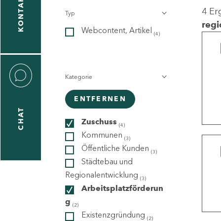
KONTAKT
4 Er
Typ
gen
regi
Webcontent, Artikel
n
(4)
Kategorie
ENTFERNEN
CHAT
icecenter
Zuschuss
(4)
Kommunen
(3)
Öffentliche Kunden
(3)
taktformular
Städtebau und
Regionalentwicklung
(3)
Arbeitsplatzförderun
g
erportal
(2)
Existenzgründung
(2)