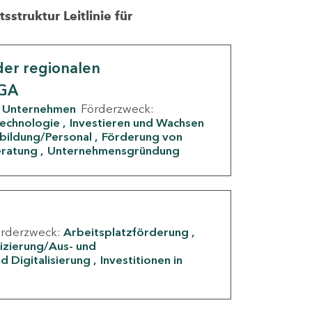
struktur Leitlinie für
er regionalen
IGA
Unternehmen
Förderzweck:
Technologie
Investieren und Wachsen
rbildung/Personal
Förderung von
eratung
Unternehmensgründung
örderzweck:
Arbeitsplatzförderung
fizierung/Aus- und
d Digitalisierung
Investitionen in
g