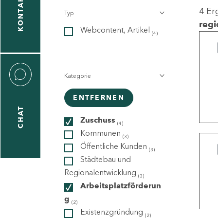
KONTAKT
4 Er
Typ
gen
regi
Webcontent, Artikel
n
(4)
Kategorie
ENTFERNEN
CHAT
icecenter
Zuschuss
(4)
Kommunen
(3)
Öffentliche Kunden
(3)
taktformular
Städtebau und
Regionalentwicklung
(3)
Arbeitsplatzförderun
g
erportal
(2)
Existenzgründung
(2)