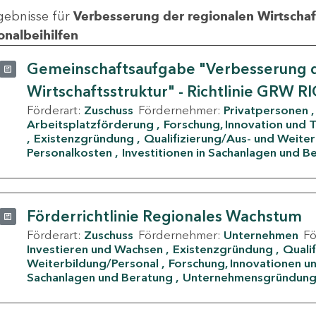
gebnisse für
Verbesserung der regionalen Wirtschafts
onalbeihilfen
Gemeinschaftsaufgabe "Verbesserung d
Wirtschaftsstruktur" - Richtlinie GRW R
Förderart:
Zuschuss
Fördernehmer:
Privatpersonen
Arbeitsplatzförderung
Forschung, Innovation und 
Existenzgründung
Qualifizierung/Aus- und Weite
Personalkosten
Investitionen in Sachanlagen und B
Förderrichtlinie Regionales Wachstum
Förderart:
Zuschuss
Fördernehmer:
Unternehmen
F
Investieren und Wachsen
Existenzgründung
Quali
Weiterbildung/Personal
Forschung, Innovationen un
Sachanlagen und Beratung
Unternehmensgründun