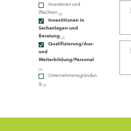
Investieren und
Wachsen
(2)
ndorte
Investitionen in
Sachanlagen und
Beratung
(2)
Qualifizierung/Aus-
und
Weiterbildung/Personal
(2)
Unternehmensgründun
g
(2)