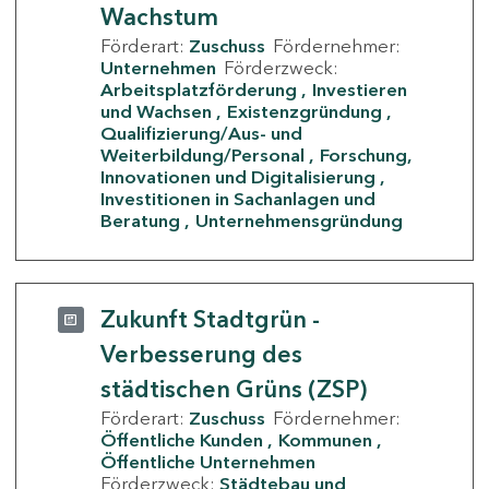
Wachstum
Förderart:
Zuschuss
Fördernehmer:
Unternehmen
Förderzweck:
Arbeitsplatzförderung
Investieren
und Wachsen
Existenzgründung
Qualifizierung/Aus- und
Weiterbildung/Personal
Forschung,
Innovationen und Digitalisierung
Investitionen in Sachanlagen und
Beratung
Unternehmensgründung
Zukunft Stadtgrün -
Verbesserung des
städtischen Grüns (ZSP)
Förderart:
Zuschuss
Fördernehmer:
Öffentliche Kunden
Kommunen
Öffentliche Unternehmen
Förderzweck:
Städtebau und