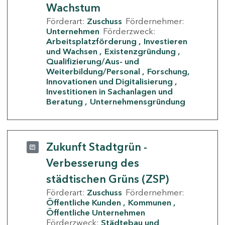
Wachstum
Förderart:
Zuschuss
Fördernehmer:
Unternehmen
Förderzweck:
Arbeitsplatzförderung
Investieren
und Wachsen
Existenzgründung
Qualifizierung/Aus- und
Weiterbildung/Personal
Forschung,
Innovationen und Digitalisierung
Investitionen in Sachanlagen und
Beratung
Unternehmensgründung
Zukunft Stadtgrün -
Verbesserung des
städtischen Grüns (ZSP)
Förderart:
Zuschuss
Fördernehmer:
Öffentliche Kunden
Kommunen
Öffentliche Unternehmen
Förderzweck:
Städtebau und