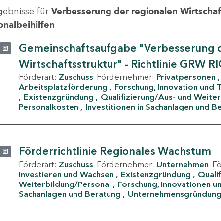
gebnisse für
Verbesserung der regionalen Wirtschafts
onalbeihilfen
Gemeinschaftsaufgabe "Verbesserung d
Wirtschaftsstruktur" - Richtlinie GRW R
Förderart:
Zuschuss
Fördernehmer:
Privatpersonen
Arbeitsplatzförderung
Forschung, Innovation und 
Existenzgründung
Qualifizierung/Aus- und Weite
Personalkosten
Investitionen in Sachanlagen und B
Förderrichtlinie Regionales Wachstum
Förderart:
Zuschuss
Fördernehmer:
Unternehmen
F
Investieren und Wachsen
Existenzgründung
Quali
Weiterbildung/Personal
Forschung, Innovationen un
Sachanlagen und Beratung
Unternehmensgründun