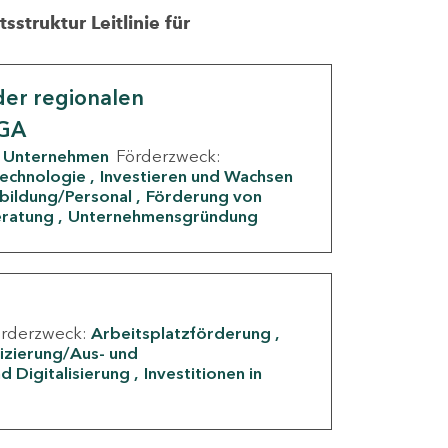
struktur Leitlinie für
er regionalen
IGA
Unternehmen
Förderzweck:
Technologie
Investieren und Wachsen
rbildung/Personal
Förderung von
eratung
Unternehmensgründung
örderzweck:
Arbeitsplatzförderung
fizierung/Aus- und
d Digitalisierung
Investitionen in
g