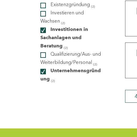
Existenzgründung
(2)
Investieren und
ndorte
Wachsen
(2)
Investitionen in
Sachanlagen und
Beratung
(2)
Qualifizierung/Aus- und
Weiterbildung/Personal
(2)
Unternehmensgründ
ung
(2)