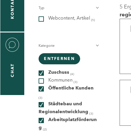
KONTAKT
5 Er
Typ
gen
regi
Webcontent, Artikel
n
(5)
Kategorie
ENTFERNEN
CHAT
icecenter
Zuschuss
(4)
Kommunen
(3)
Öffentliche Kunden
taktformular
(3)
Städtebau und
Regionalentwicklung
(3)
Arbeitsplatzförderun
erportal
g
(2)