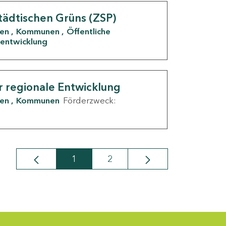
tädtischen Grüns (ZSP)
den
Kommunen
Öffentliche
entwicklung
r regionale Entwicklung
den
Kommunen
Förderzweck:
1
2
Seite
Seite