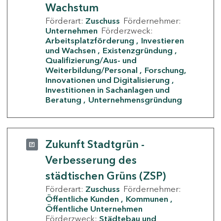
Wachstum
Förderart:
Zuschuss
Fördernehmer:
Unternehmen
Förderzweck:
Arbeitsplatzförderung
Investieren
und Wachsen
Existenzgründung
Qualifizierung/Aus- und
Weiterbildung/Personal
Forschung,
Innovationen und Digitalisierung
Investitionen in Sachanlagen und
Beratung
Unternehmensgründung
Zukunft Stadtgrün -
Verbesserung des
städtischen Grüns (ZSP)
Förderart:
Zuschuss
Fördernehmer:
Öffentliche Kunden
Kommunen
Öffentliche Unternehmen
Förderzweck:
Städtebau und