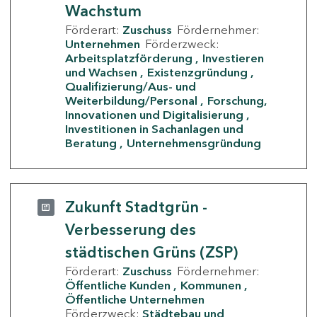
Wachstum
Förderart:
Zuschuss
Fördernehmer:
Unternehmen
Förderzweck:
Arbeitsplatzförderung
Investieren
und Wachsen
Existenzgründung
Qualifizierung/Aus- und
Weiterbildung/Personal
Forschung,
Innovationen und Digitalisierung
Investitionen in Sachanlagen und
Beratung
Unternehmensgründung
Zukunft Stadtgrün -
Verbesserung des
städtischen Grüns (ZSP)
Förderart:
Zuschuss
Fördernehmer:
Öffentliche Kunden
Kommunen
Öffentliche Unternehmen
Förderzweck:
Städtebau und