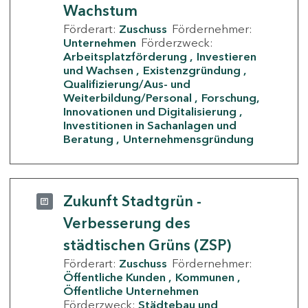
Wachstum
Förderart:
Zuschuss
Fördernehmer:
Unternehmen
Förderzweck:
Arbeitsplatzförderung
Investieren
und Wachsen
Existenzgründung
Qualifizierung/Aus- und
Weiterbildung/Personal
Forschung,
Innovationen und Digitalisierung
Investitionen in Sachanlagen und
Beratung
Unternehmensgründung
Zukunft Stadtgrün -
Verbesserung des
städtischen Grüns (ZSP)
Förderart:
Zuschuss
Fördernehmer:
Öffentliche Kunden
Kommunen
Öffentliche Unternehmen
Förderzweck:
Städtebau und