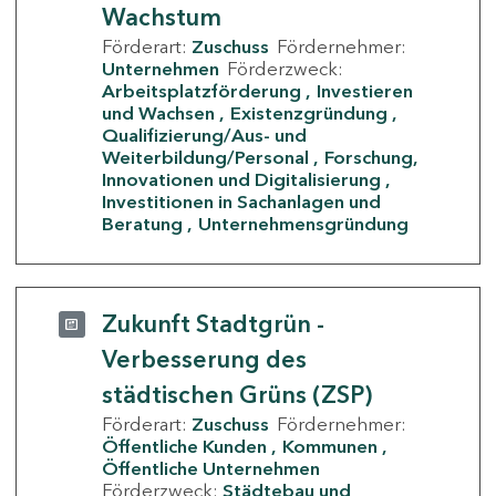
Wachstum
Förderart:
Zuschuss
Fördernehmer:
Unternehmen
Förderzweck:
Arbeitsplatzförderung
Investieren
und Wachsen
Existenzgründung
Qualifizierung/Aus- und
Weiterbildung/Personal
Forschung,
Innovationen und Digitalisierung
Investitionen in Sachanlagen und
Beratung
Unternehmensgründung
Zukunft Stadtgrün -
Verbesserung des
städtischen Grüns (ZSP)
Förderart:
Zuschuss
Fördernehmer:
Öffentliche Kunden
Kommunen
Öffentliche Unternehmen
Förderzweck:
Städtebau und