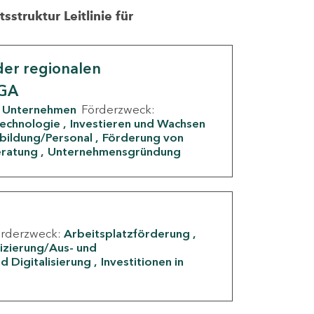
struktur Leitlinie für
er regionalen
IGA
Unternehmen
Förderzweck:
Technologie
Investieren und Wachsen
rbildung/Personal
Förderung von
eratung
Unternehmensgründung
örderzweck:
Arbeitsplatzförderung
fizierung/Aus- und
d Digitalisierung
Investitionen in
g