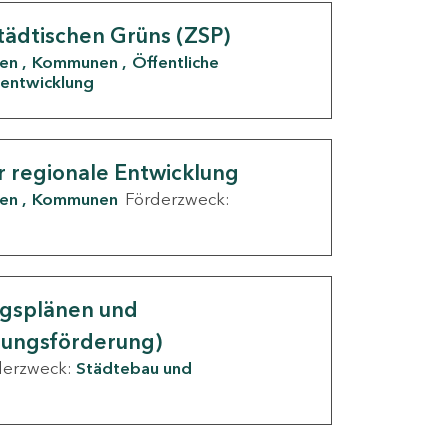
tädtischen Grüns (ZSP)
den
Kommunen
Öffentliche
entwicklung
r regionale Entwicklung
den
Kommunen
Förderzweck:
ngsplänen und
nungsförderung)
derzweck:
Städtebau und