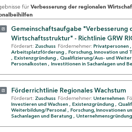
gebnisse für
Verbesserung der regionalen Wirtschafts
onalbeihilfen
Gemeinschaftsaufgabe "Verbesserung d
Wirtschaftsstruktur" - Richtlinie GRW R
Förderart:
Zuschuss
Fördernehmer:
Privatpersonen
Arbeitsplatzförderung
Forschung, Innovation und 
Existenzgründung
Qualifizierung/Aus- und Weite
Personalkosten
Investitionen in Sachanlagen und B
Förderrichtlinie Regionales Wachstum
Förderart:
Zuschuss
Fördernehmer:
Unternehmen
F
Investieren und Wachsen
Existenzgründung
Quali
Weiterbildung/Personal
Forschung, Innovationen un
Sachanlagen und Beratung
Unternehmensgründun