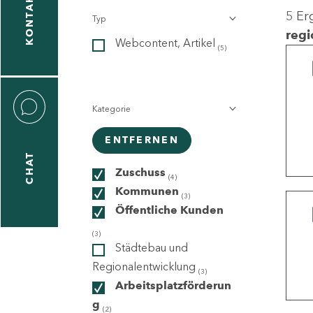
KONTAKT
5 Er
Typ
gen
regi
Webcontent, Artikel
n
(5)
Kategorie
ENTFERNEN
CHAT
icecenter
Zuschuss
(4)
Kommunen
(3)
Öffentliche Kunden
taktformular
(3)
Städtebau und
Regionalentwicklung
(3)
Arbeitsplatzförderun
erportal
g
(2)