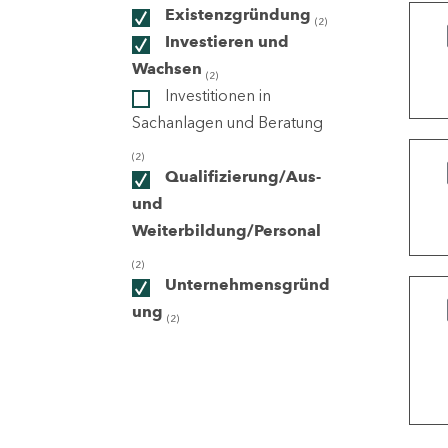
Existenzgründung
(2)
Investieren und
ndorte
Wachsen
(2)
Investitionen in
Sachanlagen und Beratung
(2)
Qualifizierung/Aus-
und
Weiterbildung/Personal
(2)
Unternehmensgründ
ung
(2)