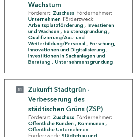
Wachstum
Förderart:
Zuschuss
Fördernehmer:
Unternehmen
Förderzweck:
Arbeitsplatzförderung
Investieren
und Wachsen
Existenzgründung
Qualifizierung/Aus- und
Weiterbildung/Personal
Forschung,
Innovationen und Digitalisierung
Investitionen in Sachanlagen und
Beratung
Unternehmensgründung
Zukunft Stadtgrün -
Verbesserung des
städtischen Grüns (ZSP)
Förderart:
Zuschuss
Fördernehmer:
Öffentliche Kunden
Kommunen
Öffentliche Unternehmen
Förderzweck:
Städtebau und