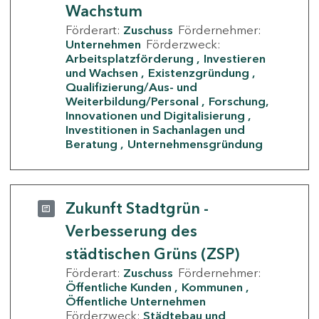
Wachstum
Förderart:
Zuschuss
Fördernehmer:
Unternehmen
Förderzweck:
Arbeitsplatzförderung
Investieren
und Wachsen
Existenzgründung
Qualifizierung/Aus- und
Weiterbildung/Personal
Forschung,
Innovationen und Digitalisierung
Investitionen in Sachanlagen und
Beratung
Unternehmensgründung
Zukunft Stadtgrün -
Verbesserung des
städtischen Grüns (ZSP)
Förderart:
Zuschuss
Fördernehmer:
Öffentliche Kunden
Kommunen
Öffentliche Unternehmen
Förderzweck:
Städtebau und