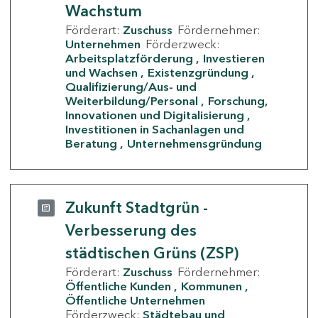
Wachstum
Förderart:
Zuschuss
Fördernehmer:
Unternehmen
Förderzweck:
Arbeitsplatzförderung
Investieren
und Wachsen
Existenzgründung
Qualifizierung/Aus- und
Weiterbildung/Personal
Forschung,
Innovationen und Digitalisierung
Investitionen in Sachanlagen und
Beratung
Unternehmensgründung
Zukunft Stadtgrün -
Verbesserung des
städtischen Grüns (ZSP)
Förderart:
Zuschuss
Fördernehmer:
Öffentliche Kunden
Kommunen
Öffentliche Unternehmen
Förderzweck:
Städtebau und