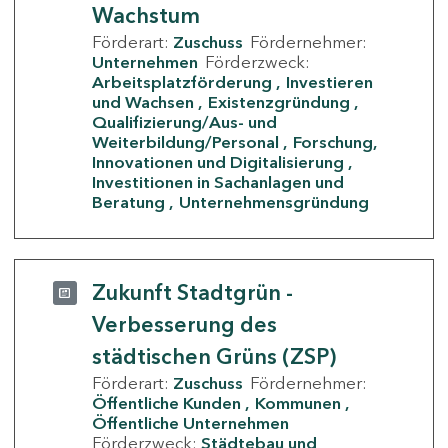
Wachstum
Förderart:
Zuschuss
Fördernehmer:
Unternehmen
Förderzweck:
Arbeitsplatzförderung
Investieren
und Wachsen
Existenzgründung
Qualifizierung/Aus- und
Weiterbildung/Personal
Forschung,
Innovationen und Digitalisierung
Investitionen in Sachanlagen und
Beratung
Unternehmensgründung
Zukunft Stadtgrün -
Verbesserung des
städtischen Grüns (ZSP)
Förderart:
Zuschuss
Fördernehmer:
Öffentliche Kunden
Kommunen
Öffentliche Unternehmen
Förderzweck:
Städtebau und