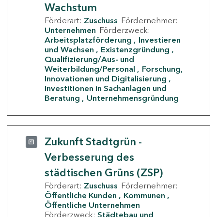
Wachstum
Förderart:
Zuschuss
Fördernehmer:
Unternehmen
Förderzweck:
Arbeitsplatzförderung
Investieren
und Wachsen
Existenzgründung
Qualifizierung/Aus- und
Weiterbildung/Personal
Forschung,
Innovationen und Digitalisierung
Investitionen in Sachanlagen und
Beratung
Unternehmensgründung
Zukunft Stadtgrün -
Verbesserung des
städtischen Grüns (ZSP)
Förderart:
Zuschuss
Fördernehmer:
Öffentliche Kunden
Kommunen
Öffentliche Unternehmen
Förderzweck:
Städtebau und