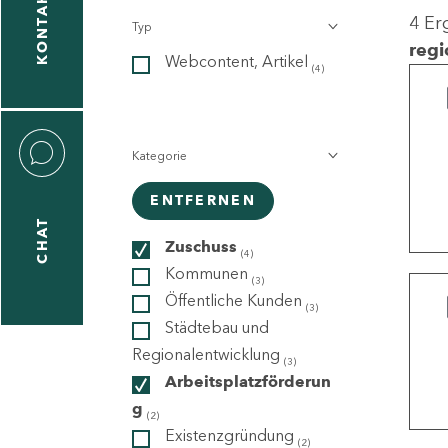
KONTAKT
4 Er
Typ
gen
regi
Webcontent, Artikel
n
(4)
Kategorie
ENTFERNEN
CHAT
icecenter
Zuschuss
(4)
Kommunen
(3)
Öffentliche Kunden
(3)
taktformular
Städtebau und
Regionalentwicklung
(3)
Arbeitsplatzförderun
g
erportal
(2)
Existenzgründung
(2)