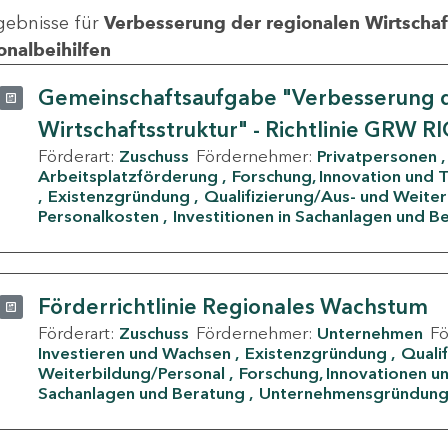
gebnisse für
Verbesserung der regionalen Wirtschafts
onalbeihilfen
Gemeinschaftsaufgabe "Verbesserung d
Wirtschaftsstruktur" - Richtlinie GRW R
Förderart:
Zuschuss
Fördernehmer:
Privatpersonen
Arbeitsplatzförderung
Forschung, Innovation und 
Existenzgründung
Qualifizierung/Aus- und Weite
Personalkosten
Investitionen in Sachanlagen und B
Förderrichtlinie Regionales Wachstum
Förderart:
Zuschuss
Fördernehmer:
Unternehmen
F
Investieren und Wachsen
Existenzgründung
Quali
Weiterbildung/Personal
Forschung, Innovationen un
Sachanlagen und Beratung
Unternehmensgründun