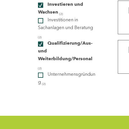
Investieren und
Wachsen
(2)
ndorte
Investitionen in
Sachanlagen und Beratung
(2)
Qualifizierung/Aus-
und
Weiterbildung/Personal
(2)
Unternehmensgründun
g
(2)