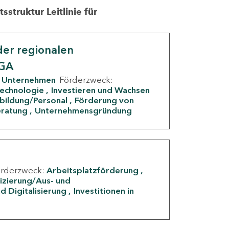
struktur Leitlinie für
er regionalen
IGA
Unternehmen
Förderzweck:
Technologie
Investieren und Wachsen
rbildung/Personal
Förderung von
eratung
Unternehmensgründung
örderzweck:
Arbeitsplatzförderung
fizierung/Aus- und
d Digitalisierung
Investitionen in
g