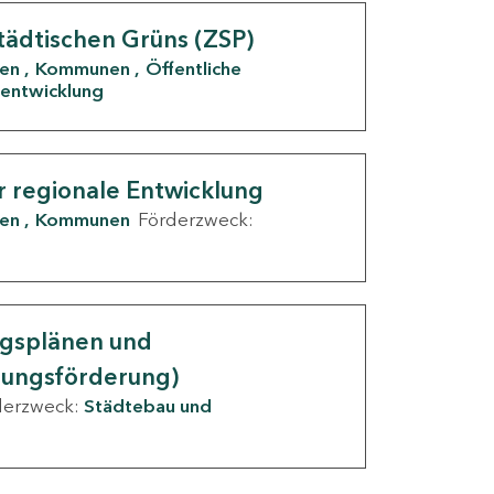
tädtischen Grüns (ZSP)
den
Kommunen
Öffentliche
entwicklung
r regionale Entwicklung
den
Kommunen
Förderzweck:
ngsplänen und
nungsförderung)
derzweck:
Städtebau und