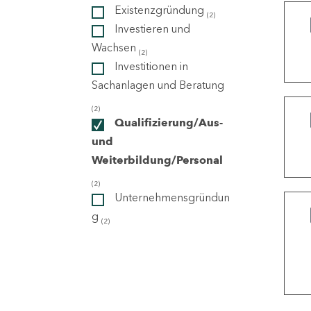
Existenzgründung
(2)
Investieren und
ndorte
Wachsen
(2)
Investitionen in
Sachanlagen und Beratung
(2)
Qualifizierung/Aus-
und
Weiterbildung/Personal
(2)
Unternehmensgründun
g
(2)