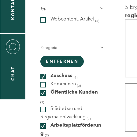
KONTAKT
5 Er
Typ
gen
regi
Webcontent, Artikel
n
(5)
Kategorie
ENTFERNEN
CHAT
icecenter
Zuschuss
(4)
Kommunen
(3)
Öffentliche Kunden
taktformular
(3)
Städtebau und
Regionalentwicklung
(3)
Arbeitsplatzförderun
erportal
g
(2)