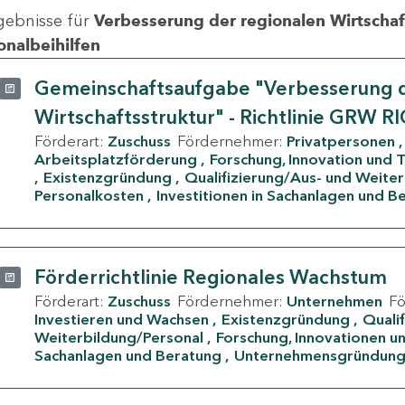
gebnisse für
Verbesserung der regionalen Wirtschafts
onalbeihilfen
Gemeinschaftsaufgabe "Verbesserung d
Wirtschaftsstruktur" - Richtlinie GRW R
Förderart:
Zuschuss
Fördernehmer:
Privatpersonen
Arbeitsplatzförderung
Forschung, Innovation und 
Existenzgründung
Qualifizierung/Aus- und Weite
Personalkosten
Investitionen in Sachanlagen und B
Förderrichtlinie Regionales Wachstum
Förderart:
Zuschuss
Fördernehmer:
Unternehmen
F
Investieren und Wachsen
Existenzgründung
Quali
Weiterbildung/Personal
Forschung, Innovationen un
Sachanlagen und Beratung
Unternehmensgründun