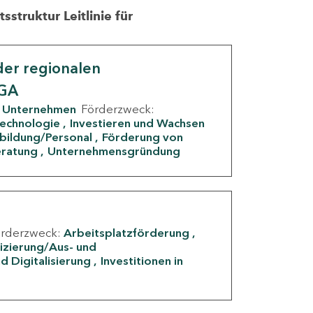
struktur Leitlinie für
er regionalen
IGA
Unternehmen
Förderzweck:
Technologie
Investieren und Wachsen
rbildung/Personal
Förderung von
eratung
Unternehmensgründung
örderzweck:
Arbeitsplatzförderung
fizierung/Aus- und
d Digitalisierung
Investitionen in
g