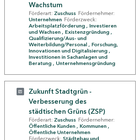
Wachstum
Förderart:
Zuschuss
Fördernehmer:
Unternehmen
Förderzweck:
Arbeitsplatzförderung
Investieren
und Wachsen
Existenzgründung
Qualifizierung/Aus- und
Weiterbildung/Personal
Forschung,
Innovationen und Digitalisierung
Investitionen in Sachanlagen und
Beratung
Unternehmensgründung
Zukunft Stadtgrün -
Verbesserung des
städtischen Grüns (ZSP)
Förderart:
Zuschuss
Fördernehmer:
Öffentliche Kunden
Kommunen
Öffentliche Unternehmen
Förderzweck:
Städtebau und