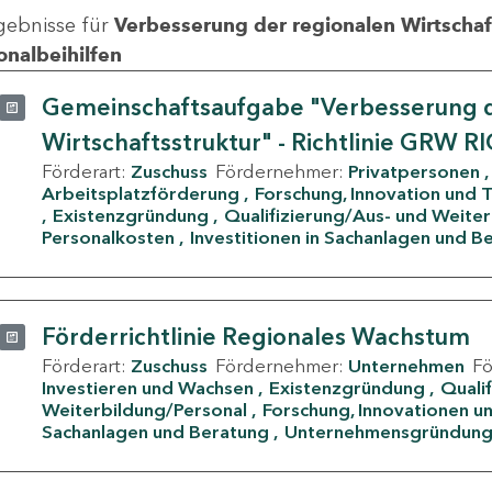
gebnisse für
Verbesserung der regionalen Wirtschafts
onalbeihilfen
Gemeinschaftsaufgabe "Verbesserung d
Wirtschaftsstruktur" - Richtlinie GRW R
Förderart:
Zuschuss
Fördernehmer:
Privatpersonen
Arbeitsplatzförderung
Forschung, Innovation und 
Existenzgründung
Qualifizierung/Aus- und Weite
Personalkosten
Investitionen in Sachanlagen und B
Förderrichtlinie Regionales Wachstum
Förderart:
Zuschuss
Fördernehmer:
Unternehmen
F
Investieren und Wachsen
Existenzgründung
Quali
Weiterbildung/Personal
Forschung, Innovationen un
Sachanlagen und Beratung
Unternehmensgründun