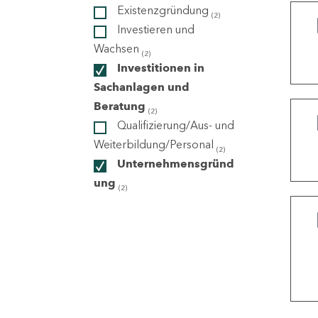
Existenzgründung
(2)
Investieren und
ndorte
Wachsen
(2)
Investitionen in
Sachanlagen und
Beratung
(2)
Qualifizierung/Aus- und
Weiterbildung/Personal
(2)
Unternehmensgründ
ung
(2)