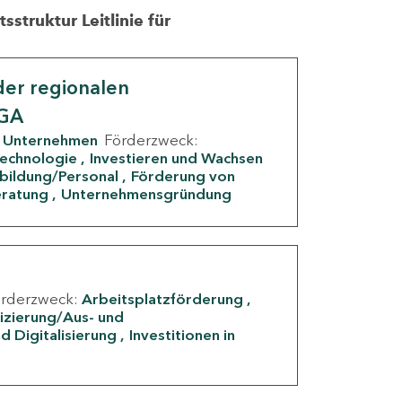
struktur Leitlinie für
er regionalen
IGA
Unternehmen
Förderzweck:
Technologie
Investieren und Wachsen
rbildung/Personal
Förderung von
eratung
Unternehmensgründung
örderzweck:
Arbeitsplatzförderung
fizierung/Aus- und
d Digitalisierung
Investitionen in
g