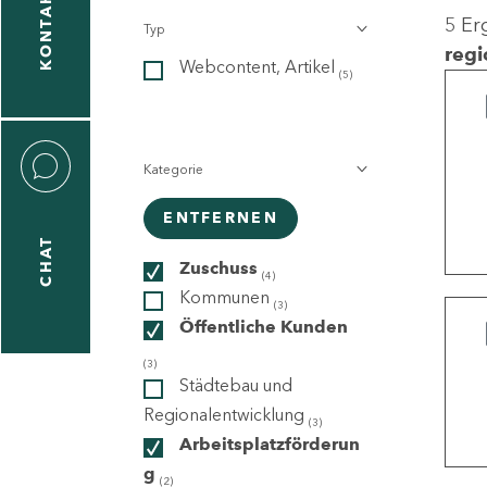
KONTAKT
5 Er
Typ
gen
regi
Webcontent, Artikel
n
(5)
Kategorie
ENTFERNEN
CHAT
icecenter
Zuschuss
(4)
Kommunen
(3)
Öffentliche Kunden
taktformular
(3)
Städtebau und
Regionalentwicklung
(3)
Arbeitsplatzförderun
erportal
g
(2)