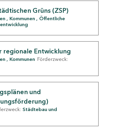
tädtischen Grüns (ZSP)
den
Kommunen
Öffentliche
entwicklung
r regionale Entwicklung
den
Kommunen
Förderzweck:
ngsplänen und
nungsförderung)
derzweck:
Städtebau und