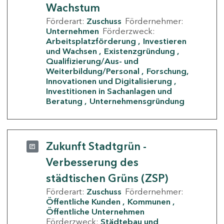
Wachstum
Förderart:
Zuschuss
Fördernehmer:
Unternehmen
Förderzweck:
Arbeitsplatzförderung
Investieren
und Wachsen
Existenzgründung
Qualifizierung/Aus- und
Weiterbildung/Personal
Forschung,
Innovationen und Digitalisierung
Investitionen in Sachanlagen und
Beratung
Unternehmensgründung
Zukunft Stadtgrün -
Verbesserung des
städtischen Grüns (ZSP)
Förderart:
Zuschuss
Fördernehmer:
Öffentliche Kunden
Kommunen
Öffentliche Unternehmen
Förderzweck:
Städtebau und