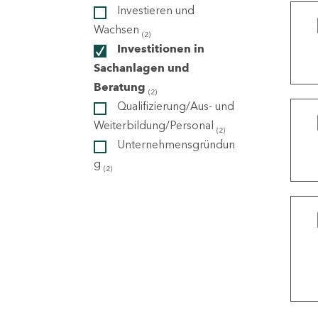
Investieren und
Wachsen
(2)
ndorte
Investitionen in
Sachanlagen und
Beratung
(2)
Qualifizierung/Aus- und
Weiterbildung/Personal
(2)
Unternehmensgründun
g
(2)