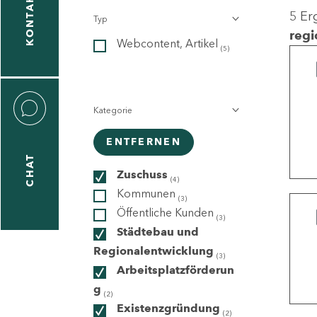
KONTAKT
5 Er
Typ
gen
regi
Webcontent, Artikel
n
(5)
Kategorie
ENTFERNEN
CHAT
icecenter
Zuschuss
(4)
Kommunen
(3)
Öffentliche Kunden
(3)
taktformular
Städtebau und
Regionalentwicklung
(3)
Arbeitsplatzförderun
g
erportal
(2)
Existenzgründung
(2)