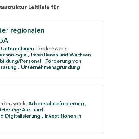
struktur Leitlinie für
er regionalen
IGA
Unternehmen
Förderzweck:
Technologie
Investieren und Wachsen
rbildung/Personal
Förderung von
eratung
Unternehmensgründung
örderzweck:
Arbeitsplatzförderung
fizierung/Aus- und
d Digitalisierung
Investitionen in
g