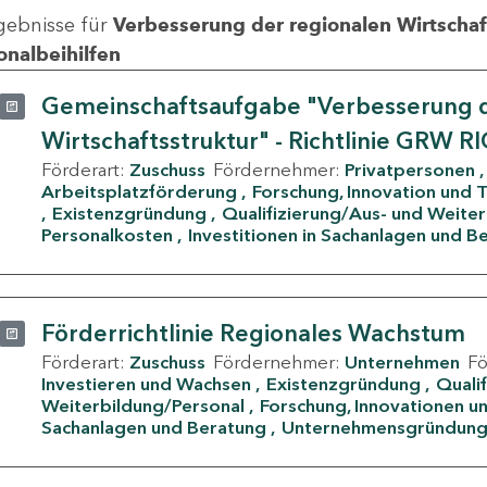
gebnisse für
Verbesserung der regionalen Wirtschafts
onalbeihilfen
Gemeinschaftsaufgabe "Verbesserung d
Wirtschaftsstruktur" - Richtlinie GRW R
Förderart:
Zuschuss
Fördernehmer:
Privatpersonen
Arbeitsplatzförderung
Forschung, Innovation und 
Existenzgründung
Qualifizierung/Aus- und Weite
Personalkosten
Investitionen in Sachanlagen und B
Förderrichtlinie Regionales Wachstum
Förderart:
Zuschuss
Fördernehmer:
Unternehmen
F
Investieren und Wachsen
Existenzgründung
Quali
Weiterbildung/Personal
Forschung, Innovationen un
Sachanlagen und Beratung
Unternehmensgründun