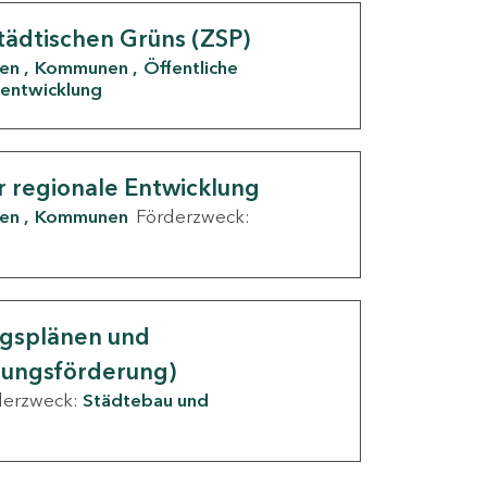
tädtischen Grüns (ZSP)
den
Kommunen
Öffentliche
entwicklung
r regionale Entwicklung
den
Kommunen
Förderzweck:
ngsplänen und
nungsförderung)
derzweck:
Städtebau und