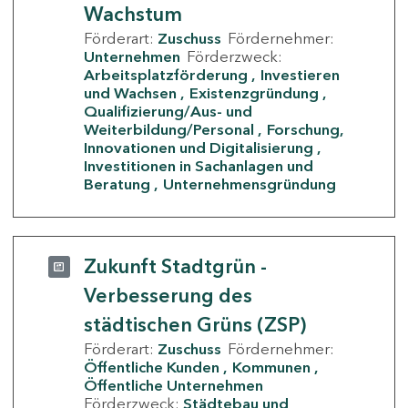
Wachstum
Förderart:
Zuschuss
Fördernehmer:
Unternehmen
Förderzweck:
Arbeitsplatzförderung
Investieren
und Wachsen
Existenzgründung
Qualifizierung/Aus- und
Weiterbildung/Personal
Forschung,
Innovationen und Digitalisierung
Investitionen in Sachanlagen und
Beratung
Unternehmensgründung
Zukunft Stadtgrün -
Verbesserung des
städtischen Grüns (ZSP)
Förderart:
Zuschuss
Fördernehmer:
Öffentliche Kunden
Kommunen
Öffentliche Unternehmen
Förderzweck:
Städtebau und