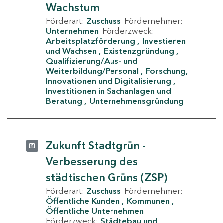
Wachstum
Förderart:
Zuschuss
Fördernehmer:
Unternehmen
Förderzweck:
Arbeitsplatzförderung
Investieren
und Wachsen
Existenzgründung
Qualifizierung/Aus- und
Weiterbildung/Personal
Forschung,
Innovationen und Digitalisierung
Investitionen in Sachanlagen und
Beratung
Unternehmensgründung
Zukunft Stadtgrün -
Verbesserung des
städtischen Grüns (ZSP)
Förderart:
Zuschuss
Fördernehmer:
Öffentliche Kunden
Kommunen
Öffentliche Unternehmen
Förderzweck:
Städtebau und