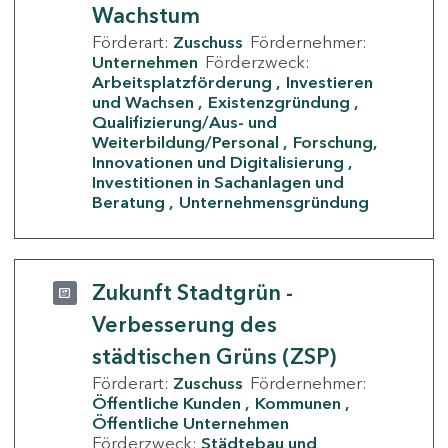
Wachstum
Förderart:
Zuschuss
Fördernehmer:
Unternehmen
Förderzweck:
Arbeitsplatzförderung
Investieren
und Wachsen
Existenzgründung
Qualifizierung/Aus- und
Weiterbildung/Personal
Forschung,
Innovationen und Digitalisierung
Investitionen in Sachanlagen und
Beratung
Unternehmensgründung
Zukunft Stadtgrün -
Verbesserung des
städtischen Grüns (ZSP)
Förderart:
Zuschuss
Fördernehmer:
Öffentliche Kunden
Kommunen
Öffentliche Unternehmen
Förderzweck:
Städtebau und