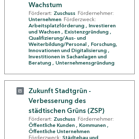
Wachstum
Förderart:
Zuschuss
Fördernehmer:
Unternehmen
Förderzweck:
Arbeitsplatzförderung
Investieren
und Wachsen
Existenzgründung
Qualifizierung/Aus- und
Weiterbildung/Personal
Forschung,
Innovationen und Digitalisierung
Investitionen in Sachanlagen und
Beratung
Unternehmensgründung
Zukunft Stadtgrün -
Verbesserung des
städtischen Grüns (ZSP)
Förderart:
Zuschuss
Fördernehmer:
Öffentliche Kunden
Kommunen
Öffentliche Unternehmen
Förderzweck:
Städtebau und