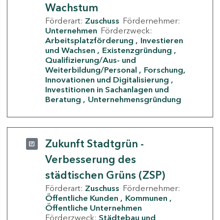
Wachstum
Förderart:
Zuschuss
Fördernehmer:
Unternehmen
Förderzweck:
Arbeitsplatzförderung
Investieren
und Wachsen
Existenzgründung
Qualifizierung/Aus- und
Weiterbildung/Personal
Forschung,
Innovationen und Digitalisierung
Investitionen in Sachanlagen und
Beratung
Unternehmensgründung
Zukunft Stadtgrün -
Verbesserung des
städtischen Grüns (ZSP)
Förderart:
Zuschuss
Fördernehmer:
Öffentliche Kunden
Kommunen
Öffentliche Unternehmen
Förderzweck:
Städtebau und