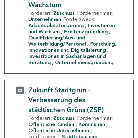
Wachstum
Förderart:
Zuschuss
Fördernehmer:
Unternehmen
Förderzweck:
Arbeitsplatzförderung
Investieren
und Wachsen
Existenzgründung
Qualifizierung/Aus- und
Weiterbildung/Personal
Forschung,
Innovationen und Digitalisierung
Investitionen in Sachanlagen und
Beratung
Unternehmensgründung
Zukunft Stadtgrün -
Verbesserung des
städtischen Grüns (ZSP)
Förderart:
Zuschuss
Fördernehmer:
Öffentliche Kunden
Kommunen
Öffentliche Unternehmen
Förderzweck:
Städtebau und