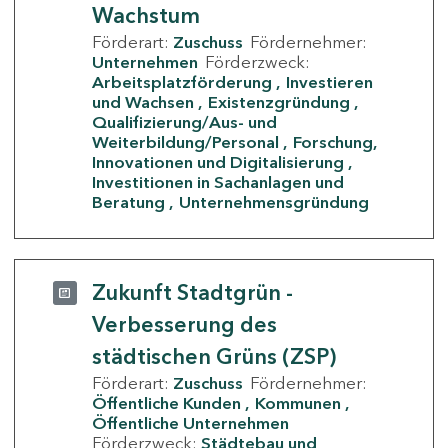
Wachstum
Förderart:
Zuschuss
Fördernehmer:
Unternehmen
Förderzweck:
Arbeitsplatzförderung
Investieren
und Wachsen
Existenzgründung
Qualifizierung/Aus- und
Weiterbildung/Personal
Forschung,
Innovationen und Digitalisierung
Investitionen in Sachanlagen und
Beratung
Unternehmensgründung
Zukunft Stadtgrün -
Verbesserung des
städtischen Grüns (ZSP)
Förderart:
Zuschuss
Fördernehmer:
Öffentliche Kunden
Kommunen
Öffentliche Unternehmen
Förderzweck:
Städtebau und