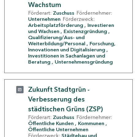
Wachstum
Förderart:
Zuschuss
Fördernehmer:
Unternehmen
Förderzweck:
Arbeitsplatzförderung
Investieren
und Wachsen
Existenzgründung
Qualifizierung/Aus- und
Weiterbildung/Personal
Forschung,
Innovationen und Digitalisierung
Investitionen in Sachanlagen und
Beratung
Unternehmensgründung
Zukunft Stadtgrün -
Verbesserung des
städtischen Grüns (ZSP)
Förderart:
Zuschuss
Fördernehmer:
Öffentliche Kunden
Kommunen
Öffentliche Unternehmen
Förderzweck:
Städtebau und