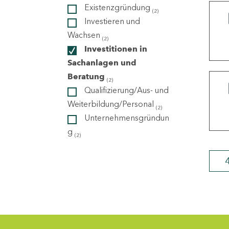
Existenzgründung
(2)
Investieren und
ndorte
Wachsen
(2)
Investitionen in
Sachanlagen und
Beratung
(2)
Qualifizierung/Aus- und
Weiterbildung/Personal
(2)
Unternehmensgründun
g
(2)