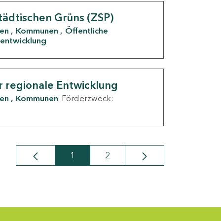
tädtischen Grüns (ZSP)
den
Kommunen
Öffentliche
entwicklung
r regionale Entwicklung
den
Kommunen
Förderzweck:
1
2
Seite
Seite