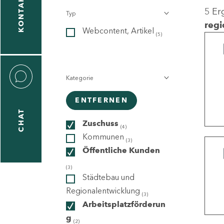
KONTAKT
5 Er
Typ
gen
regi
Webcontent, Artikel
n
(5)
Kategorie
ENTFERNEN
CHAT
icecenter
Zuschuss
(4)
Kommunen
(3)
Öffentliche Kunden
taktformular
(3)
Städtebau und
Regionalentwicklung
(3)
Arbeitsplatzförderun
erportal
g
(2)