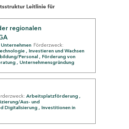
struktur Leitlinie für
er regionalen
IGA
Unternehmen
Förderzweck:
Technologie
Investieren und Wachsen
rbildung/Personal
Förderung von
eratung
Unternehmensgründung
örderzweck:
Arbeitsplatzförderung
fizierung/Aus- und
d Digitalisierung
Investitionen in
g