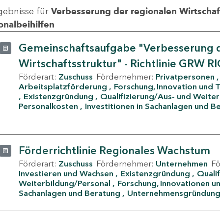
gebnisse für
Verbesserung der regionalen Wirtschafts
onalbeihilfen
Gemeinschaftsaufgabe "Verbesserung d
Wirtschaftsstruktur" - Richtlinie GRW R
Förderart:
Zuschuss
Fördernehmer:
Privatpersonen
Arbeitsplatzförderung
Forschung, Innovation und 
Existenzgründung
Qualifizierung/Aus- und Weite
Personalkosten
Investitionen in Sachanlagen und B
Förderrichtlinie Regionales Wachstum
Förderart:
Zuschuss
Fördernehmer:
Unternehmen
F
Investieren und Wachsen
Existenzgründung
Quali
Weiterbildung/Personal
Forschung, Innovationen un
Sachanlagen und Beratung
Unternehmensgründun