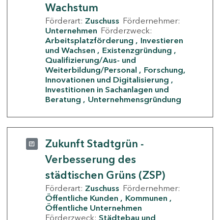
Wachstum
Förderart:
Zuschuss
Fördernehmer:
Unternehmen
Förderzweck:
Arbeitsplatzförderung
Investieren
und Wachsen
Existenzgründung
Qualifizierung/Aus- und
Weiterbildung/Personal
Forschung,
Innovationen und Digitalisierung
Investitionen in Sachanlagen und
Beratung
Unternehmensgründung
Zukunft Stadtgrün -
Verbesserung des
städtischen Grüns (ZSP)
Förderart:
Zuschuss
Fördernehmer:
Öffentliche Kunden
Kommunen
Öffentliche Unternehmen
Förderzweck:
Städtebau und