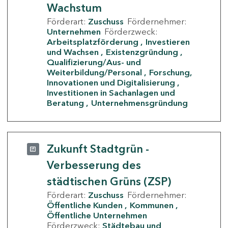
Wachstum
Förderart:
Zuschuss
Fördernehmer:
Unternehmen
Förderzweck:
Arbeitsplatzförderung
Investieren
und Wachsen
Existenzgründung
Qualifizierung/Aus- und
Weiterbildung/Personal
Forschung,
Innovationen und Digitalisierung
Investitionen in Sachanlagen und
Beratung
Unternehmensgründung
Zukunft Stadtgrün -
Verbesserung des
städtischen Grüns (ZSP)
Förderart:
Zuschuss
Fördernehmer:
Öffentliche Kunden
Kommunen
Öffentliche Unternehmen
Förderzweck:
Städtebau und