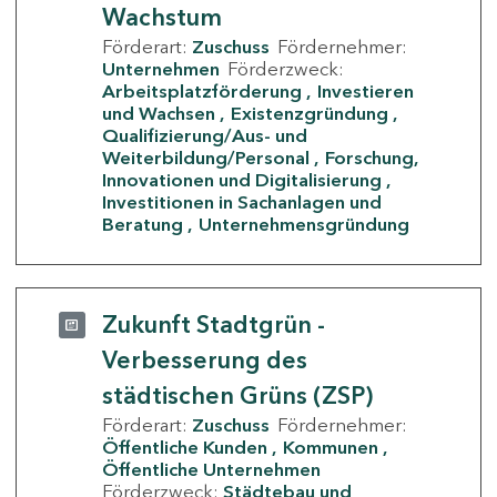
Wachstum
Förderart:
Zuschuss
Fördernehmer:
Unternehmen
Förderzweck:
Arbeitsplatzförderung
Investieren
und Wachsen
Existenzgründung
Qualifizierung/Aus- und
Weiterbildung/Personal
Forschung,
Innovationen und Digitalisierung
Investitionen in Sachanlagen und
Beratung
Unternehmensgründung
Zukunft Stadtgrün -
Verbesserung des
städtischen Grüns (ZSP)
Förderart:
Zuschuss
Fördernehmer:
Öffentliche Kunden
Kommunen
Öffentliche Unternehmen
Förderzweck:
Städtebau und