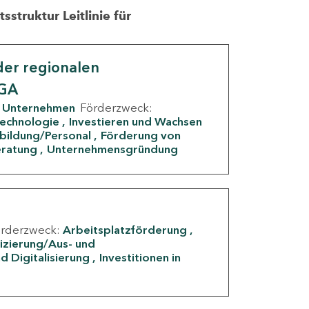
struktur Leitlinie für
er regionalen
IGA
Unternehmen
Förderzweck:
Technologie
Investieren und Wachsen
rbildung/Personal
Förderung von
eratung
Unternehmensgründung
örderzweck:
Arbeitsplatzförderung
fizierung/Aus- und
d Digitalisierung
Investitionen in
g