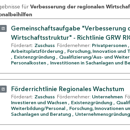
gebnisse für
Verbesserung der regionalen Wirtschafts
onalbeihilfen
Gemeinschaftsaufgabe "Verbesserung d
Wirtschaftsstruktur" - Richtlinie GRW R
Förderart:
Zuschuss
Fördernehmer:
Privatpersonen
Arbeitsplatzförderung
Forschung, Innovation und 
Existenzgründung
Qualifizierung/Aus- und Weite
Personalkosten
Investitionen in Sachanlagen und B
Förderrichtlinie Regionales Wachstum
Förderart:
Zuschuss
Fördernehmer:
Unternehmen
F
Investieren und Wachsen
Existenzgründung
Quali
Weiterbildung/Personal
Forschung, Innovationen un
Sachanlagen und Beratung
Unternehmensgründun