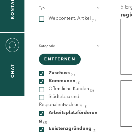
KONTAKT
5 Er
Typ
gen
regi
Webcontent, Artikel
n
(5)
Kategorie
ENTFERNEN
CHAT
icecenter
Zuschuss
(4)
Kommunen
(3)
Öffentliche Kunden
(3)
taktformular
Städtebau und
Regionalentwicklung
(3)
Arbeitsplatzförderun
g
erportal
(2)
Existenzgründung
(2)