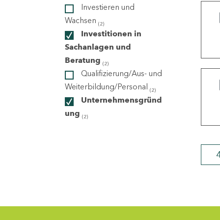
Investieren und
Wachsen
(2)
ndorte
Investitionen in
Sachanlagen und
Beratung
(2)
Qualifizierung/Aus- und
Weiterbildung/Personal
(2)
Unternehmensgründ
ung
(2)