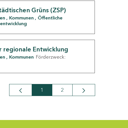
tädtischen Grüns (ZSP)
den
Kommunen
Öffentliche
entwicklung
r regionale Entwicklung
den
Kommunen
Förderzweck:
1
2
Seite
Seite