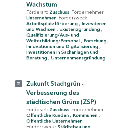
Wachstum
Förderart:
Zuschuss
Fördernehmer:
Unternehmen
Förderzweck:
Arbeitsplatzförderung
Investieren
und Wachsen
Existenzgründung
Qualifizierung/Aus- und
Weiterbildung/Personal
Forschung,
Innovationen und Digitalisierung
Investitionen in Sachanlagen und
Beratung
Unternehmensgründung
Zukunft Stadtgrün -
Verbesserung des
städtischen Grüns (ZSP)
Förderart:
Zuschuss
Fördernehmer:
Öffentliche Kunden
Kommunen
Öffentliche Unternehmen
Förderzweck:
Städtebau und