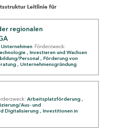
struktur Leitlinie für
er regionalen
IGA
Unternehmen
Förderzweck:
Technologie
Investieren und Wachsen
rbildung/Personal
Förderung von
eratung
Unternehmensgründung
örderzweck:
Arbeitsplatzförderung
fizierung/Aus- und
d Digitalisierung
Investitionen in
g