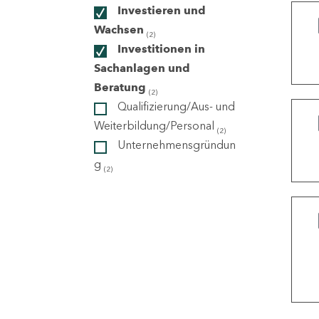
Investieren und
Wachsen
(2)
ndorte
Investitionen in
Sachanlagen und
Beratung
(2)
Qualifizierung/Aus- und
Weiterbildung/Personal
(2)
Unternehmensgründun
g
(2)