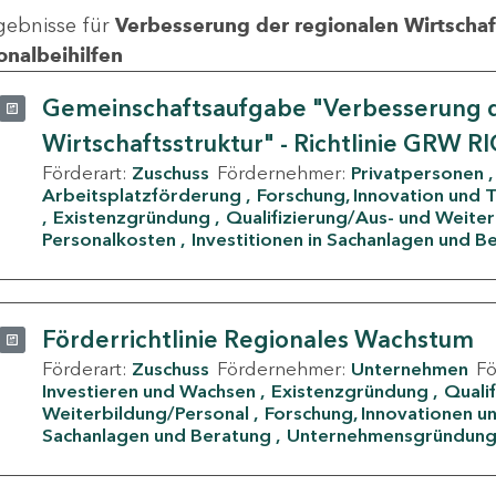
gebnisse für
Verbesserung der regionalen Wirtschafts
onalbeihilfen
Gemeinschaftsaufgabe "Verbesserung d
Wirtschaftsstruktur" - Richtlinie GRW R
Förderart:
Zuschuss
Fördernehmer:
Privatpersonen
Arbeitsplatzförderung
Forschung, Innovation und 
Existenzgründung
Qualifizierung/Aus- und Weite
Personalkosten
Investitionen in Sachanlagen und B
Förderrichtlinie Regionales Wachstum
Förderart:
Zuschuss
Fördernehmer:
Unternehmen
F
Investieren und Wachsen
Existenzgründung
Quali
Weiterbildung/Personal
Forschung, Innovationen un
Sachanlagen und Beratung
Unternehmensgründun