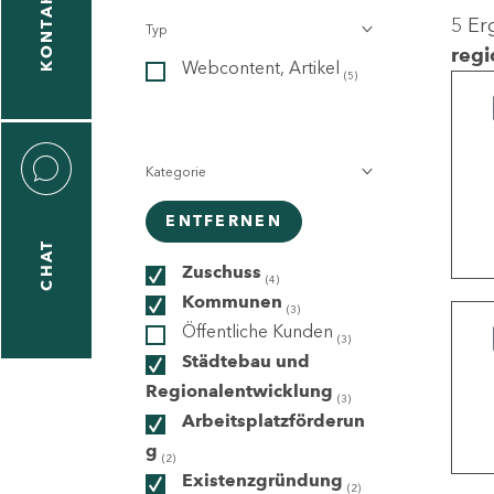
KONTAKT
5 Er
Typ
gen
regi
Webcontent, Artikel
n
(5)
Kategorie
ENTFERNEN
CHAT
icecenter
Zuschuss
(4)
Kommunen
(3)
Öffentliche Kunden
(3)
taktformular
Städtebau und
Regionalentwicklung
(3)
Arbeitsplatzförderun
g
erportal
(2)
Existenzgründung
(2)