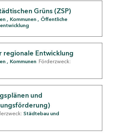
tädtischen Grüns (ZSP)
den
Kommunen
Öffentliche
entwicklung
r regionale Entwicklung
den
Kommunen
Förderzweck:
ngsplänen und
nungsförderung)
derzweck:
Städtebau und