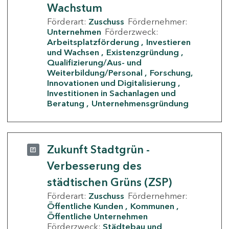
Wachstum
Förderart:
Zuschuss
Fördernehmer:
Unternehmen
Förderzweck:
Arbeitsplatzförderung
Investieren
und Wachsen
Existenzgründung
Qualifizierung/Aus- und
Weiterbildung/Personal
Forschung,
Innovationen und Digitalisierung
Investitionen in Sachanlagen und
Beratung
Unternehmensgründung
Zukunft Stadtgrün -
Verbesserung des
städtischen Grüns (ZSP)
Förderart:
Zuschuss
Fördernehmer:
Öffentliche Kunden
Kommunen
Öffentliche Unternehmen
Förderzweck:
Städtebau und