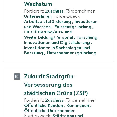
Wachstum
Förderart:
Zuschuss
Fördernehmer:
Unternehmen
Förderzweck:
Arbeitsplatzförderung
Investieren
und Wachsen
Existenzgründung
Qualifizierung/Aus- und
Weiterbildung/Personal
Forschung,
Innovationen und Digitalisierung
Investitionen in Sachanlagen und
Beratung
Unternehmensgründung
Zukunft Stadtgrün -
Verbesserung des
städtischen Grüns (ZSP)
Förderart:
Zuschuss
Fördernehmer:
Öffentliche Kunden
Kommunen
Öffentliche Unternehmen
Förderzweck:
Städtebau und