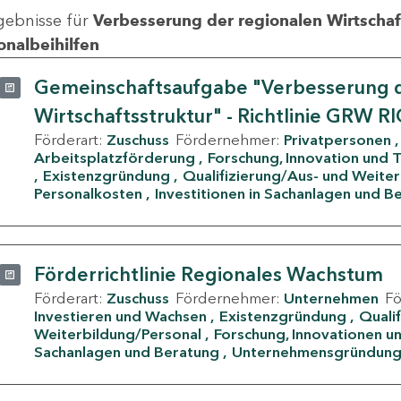
gebnisse für
Verbesserung der regionalen Wirtschafts
onalbeihilfen
Gemeinschaftsaufgabe "Verbesserung d
Wirtschaftsstruktur" - Richtlinie GRW R
Förderart:
Zuschuss
Fördernehmer:
Privatpersonen
Arbeitsplatzförderung
Forschung, Innovation und 
Existenzgründung
Qualifizierung/Aus- und Weite
Personalkosten
Investitionen in Sachanlagen und B
Förderrichtlinie Regionales Wachstum
Förderart:
Zuschuss
Fördernehmer:
Unternehmen
F
Investieren und Wachsen
Existenzgründung
Quali
Weiterbildung/Personal
Forschung, Innovationen un
Sachanlagen und Beratung
Unternehmensgründun