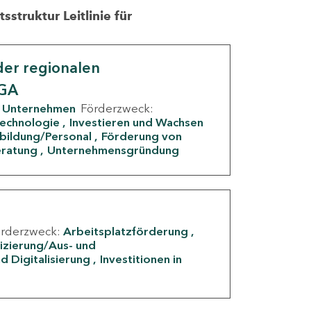
struktur Leitlinie für
er regionalen
IGA
Unternehmen
Förderzweck:
Technologie
Investieren und Wachsen
rbildung/Personal
Förderung von
eratung
Unternehmensgründung
örderzweck:
Arbeitsplatzförderung
fizierung/Aus- und
d Digitalisierung
Investitionen in
g