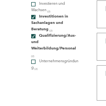
Investieren und
Wachsen
(2)
ndorte
Investitionen in
Sachanlagen und
Beratung
(2)
Qualifizierung/Aus-
und
Weiterbildung/Personal
(2)
Unternehmensgründun
g
(2)