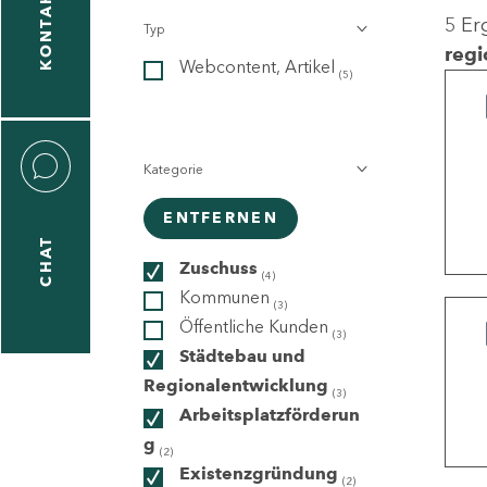
KONTAKT
5 Er
Typ
gen
regi
Webcontent, Artikel
n
(5)
Kategorie
ENTFERNEN
CHAT
icecenter
Zuschuss
(4)
Kommunen
(3)
Öffentliche Kunden
(3)
taktformular
Städtebau und
Regionalentwicklung
(3)
Arbeitsplatzförderun
g
erportal
(2)
Existenzgründung
(2)