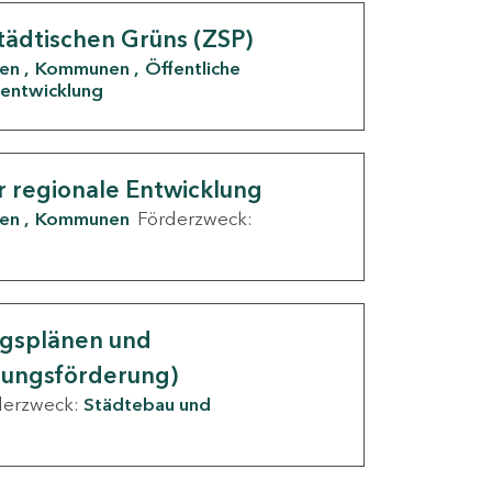
tädtischen Grüns (ZSP)
den
Kommunen
Öffentliche
entwicklung
r regionale Entwicklung
den
Kommunen
Förderzweck:
ngsplänen und
nungsförderung)
derzweck:
Städtebau und