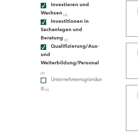
Investieren und
Wachsen
(2)
ndorte
Investitionen in
Sachanlagen und
Beratung
(2)
Qualifizierung/Aus-
und
Weiterbildung/Personal
(2)
Unternehmensgründun
g
(2)