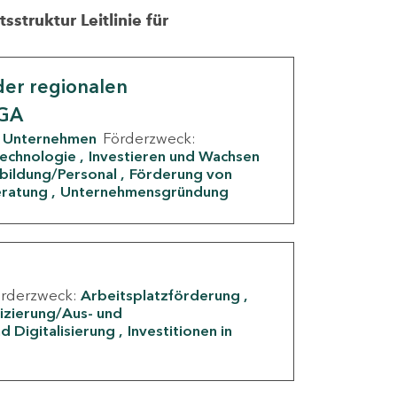
struktur Leitlinie für
er regionalen
IGA
Unternehmen
Förderzweck:
Technologie
Investieren und Wachsen
rbildung/Personal
Förderung von
eratung
Unternehmensgründung
örderzweck:
Arbeitsplatzförderung
fizierung/Aus- und
d Digitalisierung
Investitionen in
g