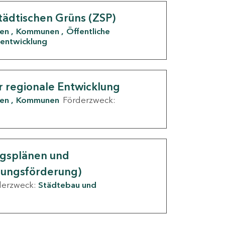
tädtischen Grüns (ZSP)
den
Kommunen
Öffentliche
entwicklung
r regionale Entwicklung
den
Kommunen
Förderzweck:
ngsplänen und
nungsförderung)
derzweck:
Städtebau und