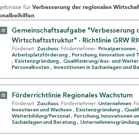
gebnisse für
Verbesserung der regionalen Wirtschafts
onalbeihilfen
Gemeinschaftsaufgabe "Verbesserung d
Wirtschaftsstruktur" - Richtlinie GRW R
Förderart:
Zuschuss
Fördernehmer:
Privatpersonen
Arbeitsplatzförderung
Forschung, Innovation und 
Existenzgründung
Qualifizierung/Aus- und Weite
Personalkosten
Investitionen in Sachanlagen und B
Förderrichtlinie Regionales Wachstum
Förderart:
Zuschuss
Fördernehmer:
Unternehmen
F
Investieren und Wachsen
Existenzgründung
Quali
Weiterbildung/Personal
Forschung, Innovationen un
Sachanlagen und Beratung
Unternehmensgründun