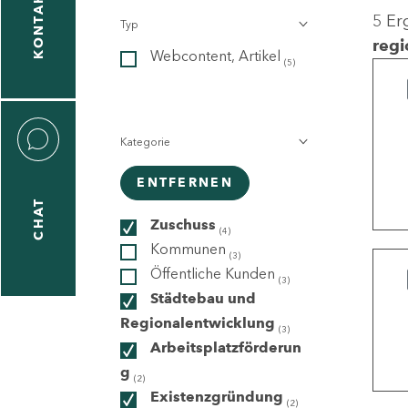
KONTAKT
5 Er
Typ
gen
regi
Webcontent, Artikel
n
(5)
Kategorie
ENTFERNEN
CHAT
icecenter
Zuschuss
(4)
Kommunen
(3)
Öffentliche Kunden
(3)
taktformular
Städtebau und
Regionalentwicklung
(3)
Arbeitsplatzförderun
g
erportal
(2)
Existenzgründung
(2)