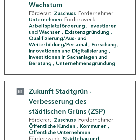
Wachstum
Förderart:
Zuschuss
Fördernehmer:
Unternehmen
Förderzweck:
Arbeitsplatzförderung
Investieren
und Wachsen
Existenzgründung
Qualifizierung/Aus- und
Weiterbildung/Personal
Forschung,
Innovationen und Digitalisierung
Investitionen in Sachanlagen und
Beratung
Unternehmensgründung
Zukunft Stadtgrün -
Verbesserung des
städtischen Grüns (ZSP)
Förderart:
Zuschuss
Fördernehmer:
Öffentliche Kunden
Kommunen
Öffentliche Unternehmen
Förderzweck:
Städtebau und